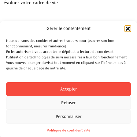
évoluer votre cadre de vie.
Gérer le consentement
Nous utilisons des cookies et autres traceurs pour [assurer son bon
Partager sur les réseaux
fonctionnement, mesurer l’audience].
En les autorisant, vous acceptez le dépôt et la lecture de cookies et
l'utilisation de technologies de suivi nécessaires à leur bon fonctionnement.
Vous pouvez changer d'avis à tout moment en cliquant sur l'icône en bas à
gauche de chaque page de notre site.
Newsletter
Kit com
Dossier de presse
Accepter
Une plateforme
campagnes@fub.fr
Refuser
citoyenne
imaginée par la
Personnaliser
FAQ
—
Mentions légales
—
Politique de confidentialité
© 2026
Politique de confidentialité